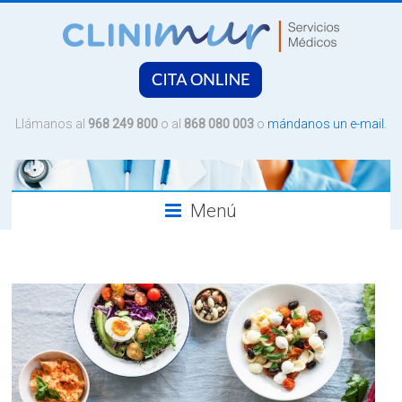
Saltar
al
contenido
CLINIMUR
Servicios
Llámanos al
968 249 800
o al
868 080 003
o
mándanos un e-mail.
Médicos
Menú