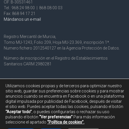
CIF. B-30531461
Tel.: 968 24 98 00 | 868 08 00 03
Fax: 868 94 17 21
Mándanos un e-mail
Registro Mercantil de Murcia,
Tomo MU-1243, Folio 209, Hoja MU-23.369, inscripción 1ª.
Numero fichero 2012540127 en la Agencia Protección de Datos.
Número de inscripción en el Registro de Establecimientos
Sanitarios CARM 2980281
POLÍTICA DE PRIVACIDAD
Utilizamos cookies propias y de terceros para optimizar nuestro
AVISO LEGAL
sitio web, guardar sus preferencias sobre cookies y para mostrar
POLÍTICA DE COOKIES
anuncios cuando se encuentra en Facebook o en una plataforma
digital impulsada por publicidad de Facebook, después de visitar
el sitio web. Puedes aceptar todas las cookies, pulsando el botón
“Aceptar todo”
, o puedes configurarlas o rechazar su uso
pulsando el botón
“Ver preferencias”
Para más información
seleccione el apartado
“Política de cookies”.