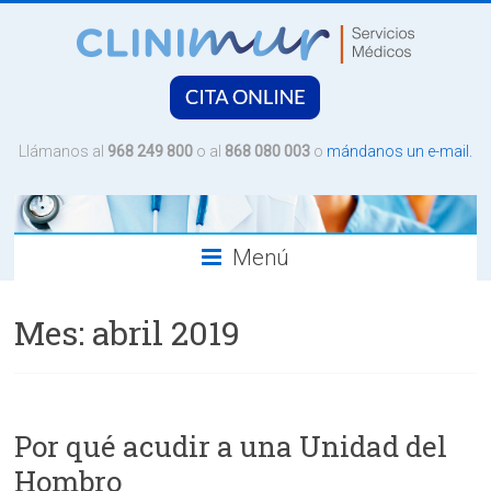
Saltar
al
contenido
CLINIMUR
Servicios
Llámanos al
968 249 800
o al
868 080 003
o
mándanos un e-mail.
Médicos
Menú
Mes:
abril 2019
Por qué acudir a una Unidad del
Hombro