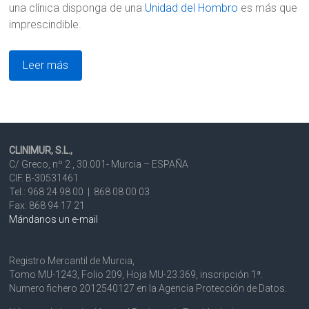
una clínica disponga de una
Unidad del Hombro
es más que
imprescindible.
Leer más
CLINIMUR, S.L.,
C/ Greco, nº 2 , 30.001- Murcia – ESPAÑA
CIF. B-30531461
Tel.: 968 24 98 00 | 868 08 00 03
Fax: 868 94 17 21
Mándanos un e-mail
Registro Mercantil de Murcia,
Tomo MU-1243, Folio 209, Hoja MU-23.369, inscripción 1ª.
Numero fichero 2012540127 en la Agencia Protección de Datos.