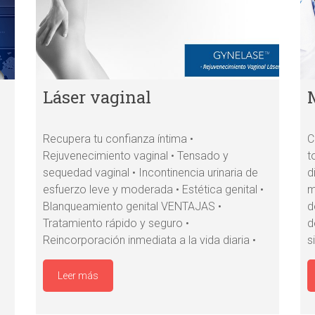
Láser vaginal
Recupera tu confianza íntima •
C
Rejuvenecimiento vaginal • Tensado y
t
sequedad vaginal • Incontinencia urinaria de
d
esfuerzo leve y moderada • Estética genital •
m
Blanqueamiento genital VENTAJAS •
d
Tratamiento rápido y seguro •
d
Reincorporación inmediata a la vida diaria •
s
Leer más