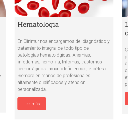
Hematología
En Clinimur nos encargamos del diagnóstico y
tratamiento integral de todo tipo de
C
patologías hematológicas. Anemias,
p
linfedemas, hemofilia, linfomas, trastornos
q
hemorrágicos, inmunodeficiencias, etcétera.
d
e
Siempre en manos de profesionales
e
altamente cualificados y atención
p
personalizada.
Leer más