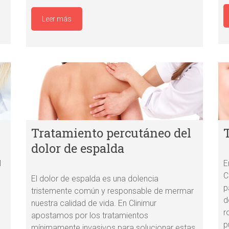
Leer más
Tratamiento percutáneo del
dolor de espalda
l
E
C
El dolor de espalda es una dolencia
p
tristemente común y responsable de mermar
d
nuestra calidad de vida. En Clinimur
r
apostamos por los tratamientos
p
mínimamente invasivos para solucionar estas