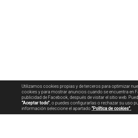
Utilizamos cookies propias y de terceros para optimizar nue
cookies y para mostrar anuncios cuando se encuentra en F
publicidad de Facebook, después de visitar el sitio web. Pu
“Aceptar todo”
, o puedes configurarlas o rechazar su uso p
información seleccione el apartado
“Política de cookies”.