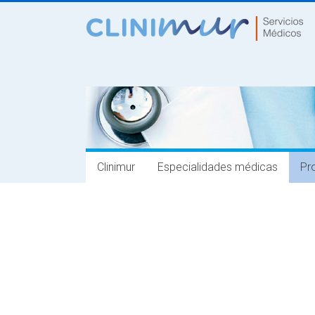
Saltar
al
CLINIMUR
contenido
Servicios
Médicos
Clinimur
Especialidades médicas
Pr