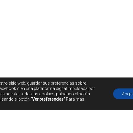
stro sitio web, guardar sus preferencias sobre
acebook o en una plataforma digital impulsada por
edes aceptar todas las cookies, pulsando el botón
Acept
ulsando el botón
“Ver preferencias”
Para más
Servicios destacados